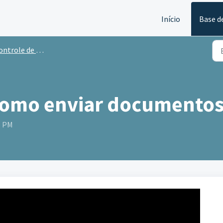
Início
Base d
trole de Caixa - Nibo
Como enviar documento
5 PM