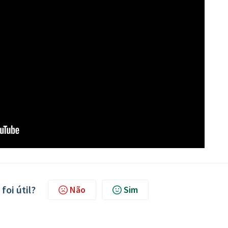
foi útil?
Não
Sim