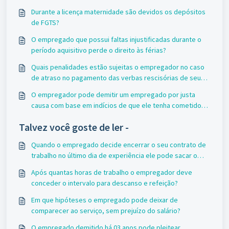
Durante a licença maternidade são devidos os depósitos
de FGTS?
O empregado que possui faltas injustificadas durante o
período aquisitivo perde o direito às férias?
Quais penalidades estão sujeitas o empregador no caso
de atraso no pagamento das verbas rescisórias de seu
empregado?
O empregador pode demitir um empregado por justa
causa com base em indícios de que ele tenha cometido
uma fraude?
Talvez você goste de ler -
Quando o empregado decide encerrar o seu contrato de
trabalho no último dia de experiência ele pode sacar o
Fgts?
Após quantas horas de trabalho o empregador deve
conceder o intervalo para descanso e refeição?
Em que hipóteses o empregado pode deixar de
comparecer ao serviço, sem prejuízo do salário?
O empregado demitido há 03 anos pode pleitear