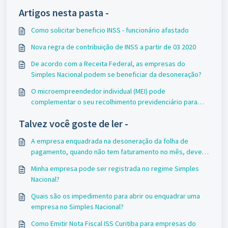
Artigos nesta pasta -
Como solicitar beneficio INSS - funcionário afastado
Nova regra de contribuição de INSS a partir de 03 2020
De acordo com a Receita Federal, as empresas do
Simples Nacional podem se beneficiar da desoneração?
O microempreendedor individual (MEI) pode
complementar o seu recolhimento previdenciário para
que possa contá-lo para fins de aposentadoria por tempo
Talvez você goste de ler -
de contribuição?
A empresa enquadrada na desoneração da folha de
pagamento, quando não tem faturamento no mês, deve
recolher as contribuições patronais de 20% sobre o
Minha empresa pode ser registrada no regime Simples
salário-de-contribuição de seus empregados?
Nacional?
Quais são os impedimento para abrir ou enquadrar uma
empresa no Simples Nacional?
Como Emitir Nota Fiscal ISS Curitiba para empresas do