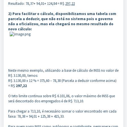
Resultado: 78,37+ 94,01+ 124,84 = R$
297,22
2) Para facilitar o cálculo, disponibilizamos uma tabela com
parcela a deduzir, que não está no sistema pois o governo
não a oficializou, mas ela chegará no mesmo resultado do
novo cálculo:
Neste mesmo exemplo, utilizando a base de cálculo de INSS no valor de
R$ 3.130,00, temos:
R$ 3.130,00 x 12 % = 375,60 – 78,38 (Parcela a deduzir conforme acima)
= R$
297,22
O teto limite continua sobre R$ 6.101,06, o valor máximo de INSS que
será descontado dos empregados é de R$ 713,10.
Para chegar a 713,10, é necessário somar o valor encontrado em cada
faixa: 78,38 + 94,01 + 125,38 + 415,33.
Para quem paga INSS como autônomo e contribuinte, permanece com