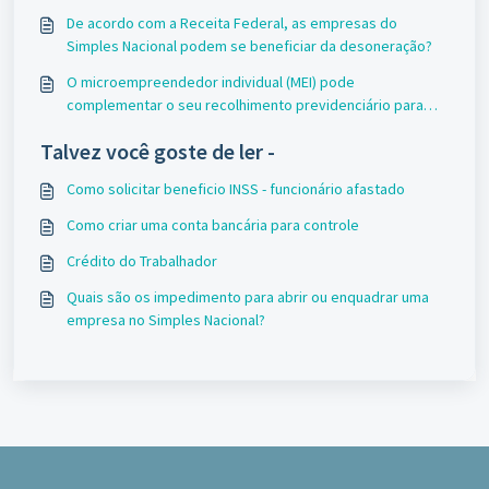
De acordo com a Receita Federal, as empresas do
Simples Nacional podem se beneficiar da desoneração?
O microempreendedor individual (MEI) pode
complementar o seu recolhimento previdenciário para
que possa contá-lo para fins de aposentadoria por tempo
Talvez você goste de ler -
de contribuição?
Como solicitar beneficio INSS - funcionário afastado
Como criar uma conta bancária para controle
Crédito do Trabalhador
Quais são os impedimento para abrir ou enquadrar uma
empresa no Simples Nacional?